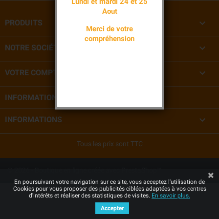
Lundi et mardi 24 et 25
Aout

PRODUITS
Merci de votre
compréhension

NOTRE SOCIÉTÉ

VOTRE COMPTE
INFORMATIONS

INFORMATIONS
Tous les prix sont TTC
© 2026 - Boutique en ligne créée avec PrestaShop™
En poursuivant votre navigation sur ce site, vous acceptez l'utilisation de
Cookies pour vous proposer des publicités ciblées adaptées à vos centres
d'intérêts et réaliser des statistiques de visites.
En savoir plus.
Accepter