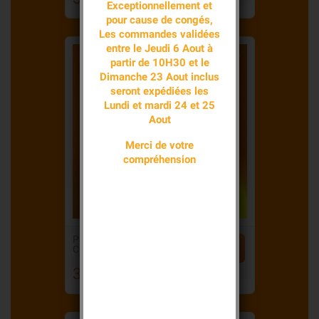
Exceptionnellement et
pour cause de congés,
Les commandes validées
entre le Jeudi 6 Aout à
partir de 10H30 et le
Dimanche 23 Aout inclus
seront expédiées les
Lundi et mardi 24 et 25
Aout
Merci de votre
compréhension
PILE LITHIUM


CR2025 3V...
3,75 €
Prix