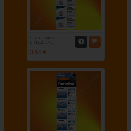
PILE LITHIUM


CR1220 3V...
3,65 €
Prix