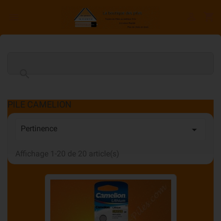

shopping_cart


PILE CAMELION
Pertinence

Affichage 1-20 de 20 article(s)