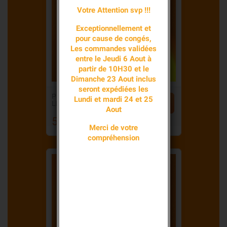
Votre Attention svp !!!
Exceptionnellement et
pour cause de congés,
Les commandes validées
entre le Jeudi 6 Aout à
partir de 10H30 et le
Dimanche 23 Aout inclus
seront expédiées les
PILE ALCALINE
Lundi et mardi 24 et 25


LR06 AA 1,5 V...
Aout
5,20 €
Prix
Merci de votre
compréhension