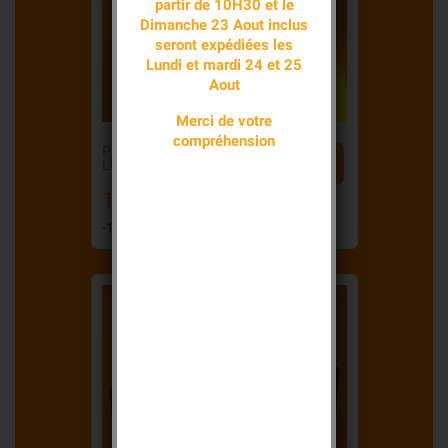
partir de 10H30 et le
Dimanche 23 Aout inclus
seront expédiées les
Lundi et mardi 24 et 25
Aout
Merci de votre
compréhension
PILE ALCALINE


LR03 AAA 1,5V...
10,90 €
Prix
Prix
11,90 €
-1,00 €
de
-1,00 €
base