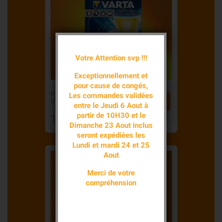
Votre Attention svp !!!
Exceptionnellement et
pour cause de congés,
PILE ALCALINE
Les commandes validées


V13GA 1,5 V...
entre le Jeudi 6 Aout à
partir de 10H30 et le
1,95 €
Prix
Dimanche 23 Aout inclus
seront expédiées les
Lundi et mardi 24 et 25
Aout
Merci de votre
compréhension