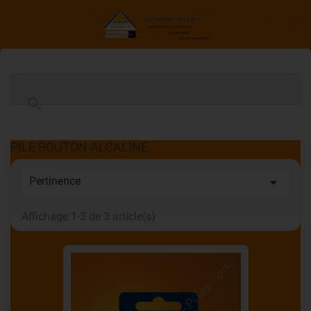

shopping_cart


PILE BOUTON ALCALINE
Pertinence

Affichage 1-3 de 3 article(s)