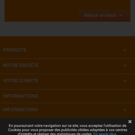

Retour en haut

PRODUITS

NOTRE SOCIÉTÉ

VOTRE COMPTE
INFORMATIONS

INFORMATIONS
Tous les prix sont TTC
En poursuivant votre navigation sur ce site, vous acceptez l'utilisation de
Cookies pour vous proposer des publicités ciblées adaptées à vos centres
d'intérêts et réaliser des statistiques de visites.
En savoir plus.