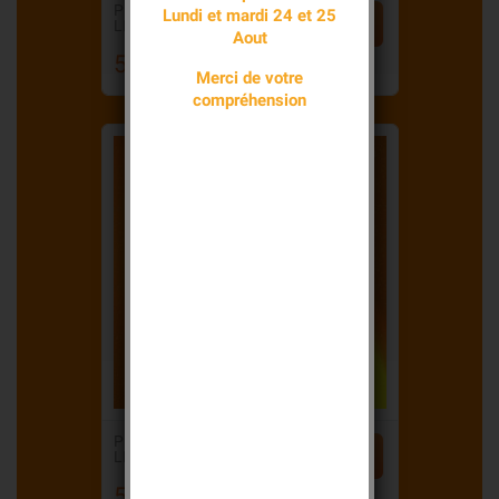
PILE ALCALINE
Lundi et mardi 24 et 25


LR03 AAA 1,5...
Aout
5,90 €
Prix
Merci de votre
compréhension
PILE ALCALINE


LR14 C 1,5 V...
5,90 €
Prix