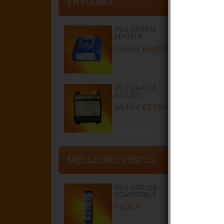
EN PROMO
PILE DAITEM
MPU01X
72,85 €
66,85 €
PILE DAITEM
BATLI02
64,10 €
62,10 €
Pil
Pil
Com
MEILLEURES VENTES
Cet
PILE BATLI28
COMPATIBLE
14,05 €