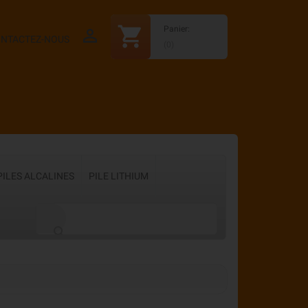
shopping_cart
Panier:

NTACTEZ-NOUS
(0)
PILES ALCALINES
PILE LITHIUM
