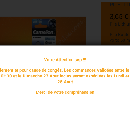
PILE LI
3,65 €
Pile Lithi
Pile Bout
volts 50 
Livraison à
69 euros 
Votre Attention svp !!!
Dépose de
lement et pour cause de congés, Les commandes validées entre le
commande a
 10H30 et le Dimanche 23 Aout inclus seront expédiées les Lundi et
25 Aout
Quantité
Merci de votre compréhension
Partager