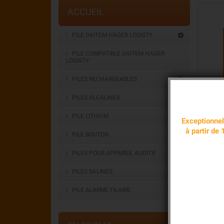
ACCUEIL
PILE DAITEM HAGER LOGISTY

PILE COMPATIBLE DAITEM HAGER
LOGISTY
PILES RECHARGEABLES

PILES ALCALINES

PILE LITHIUM

Exceptionnel
à partir de
PILE BOUTON

PILES POUR APPAREIL AUDITIF
PILES SALINES
PILE ALARME FILAIRE