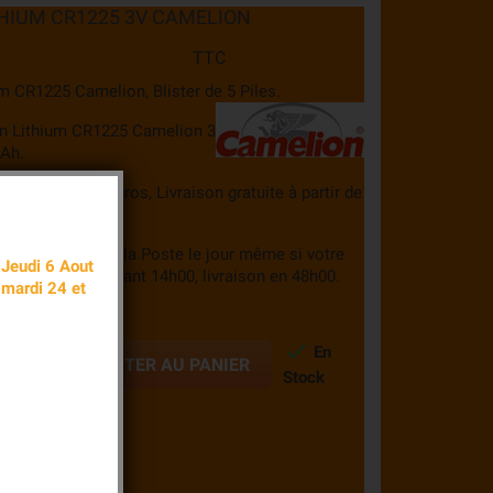
THIUM CR1225 3V CAMELION
TTC
um CR1225 Camelion, Blister de 5 Piles.
on Lithium
CR1225 Camelion 3
mAh.
 partir de 3,90 euros, Livraison gratuite à partir de
TTC
s commandes à la Poste le jour même si votre
 Jeudi 6 Aout
 été validée avant 14h00, livraison en 48h00.
 mardi 24 et

En

AJOUTER AU PANIER
Stock