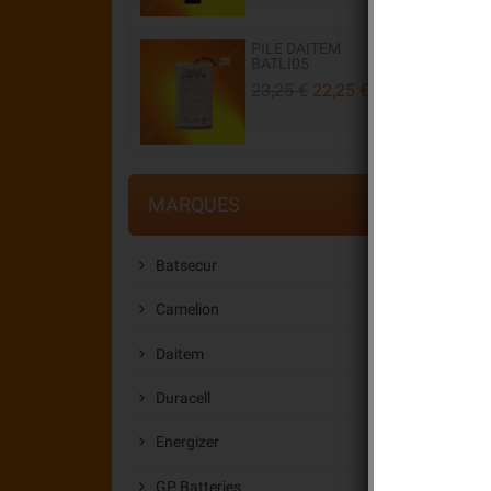
PILE DAITEM
BATLI05
23,25 €
22,25 €
MARQUES
Batsecur
Camelion
Daitem
Duracell
Energizer
GP Batteries