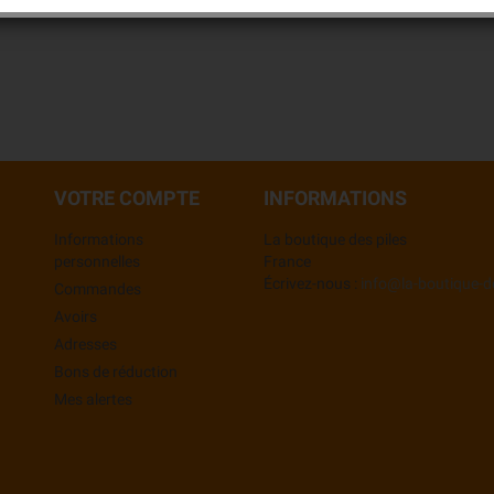
VOTRE COMPTE
INFORMATIONS
Informations
La boutique des piles
personnelles
France
Écrivez-nous :
info@la-boutique-d
Commandes
Avoirs
Adresses
Bons de réduction
Mes alertes