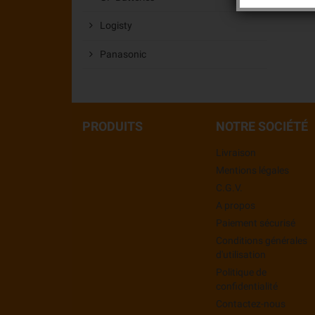
Logisty
Panasonic
PRODUITS
NOTRE SOCIÉTÉ
Livraison
Mentions légales
C.G.V.
A propos
Paiement sécurisé
Conditions générales
d'utilisation
Politique de
confidentialité
Contactez-nous