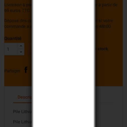
Livraison à partir de 6,95 euros, Livraison gratuite à partir de
69 euros TTC
Dépose des commandes à la Poste le jour même si votre
commande a été validée avant 14h00, livraison en 48h00.
Quantité


Derniers articles en stock
Partager
Description
Détails du produit
Pile Lithium LSH14 Saft 3,6 volts 5800 mAh.
Pile Lithium LSH14 3,6 volts.