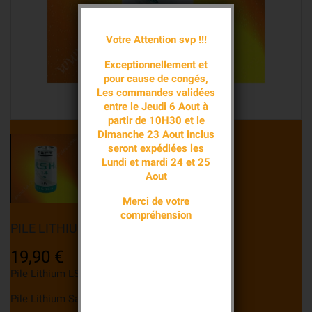
Votre Attention svp !!!
Exceptionnellement et
pour cause de congés,
Les commandes validées
entre le Jeudi 6 Aout à
partir de 10H30 et le
Dimanche 23 Aout inclus
seront expédiées les
Lundi et mardi 24 et 25
Aout
Merci de votre
compréhension
PILE LITHIUM LSH14 SIZE C 3,6V SAFT
TTC
19,90 €
Pile Lithium LSH14 Saft.
Pile Lithium Saft LSH14 C 3,6 volts 5800 mAh