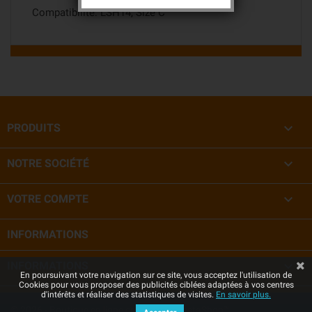
Compatibilité: LSH14, Size C

PRODUITS

NOTRE SOCIÉTÉ

VOTRE COMPTE
INFORMATIONS

INFORMATIONS
En poursuivant votre navigation sur ce site, vous acceptez l'utilisation de
Cookies pour vous proposer des publicités ciblées adaptées à vos centres
d'intérêts et réaliser des statistiques de visites.
En savoir plus.
© 2026 - Boutique en ligne créée avec PrestaShop™